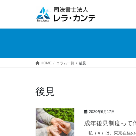
コ
ナ
ン
ビ
テ
ゲ
ン
ー
ツ
シ
へ
ョ
ス
ン
キ
に
ッ
移
HOME
コラム一覧
後見
プ
動
後見
2020年6月17日
成年後見制度って
私（Ａ）は、東京在住の